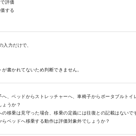
しで評価
評価する
その入力だけで、
トが書かれてないため判断できません。
子へ、ベッドからストレッチャーへ、車椅子からポータブルトイ
しょうか？
への移乗は見守った場合、移乗の定義には往復との記載はないで
からベッドへ移乗する動作は評価対象外でしょうか？