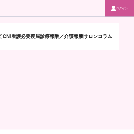
ログイン
CN!
看護必要度局
診療報酬／介護報酬サロン
コラム