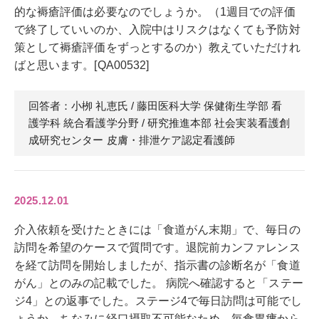
的な褥瘡評価は必要なのでしょうか。（1週目での評価
で終了していいのか、入院中はリスクはなくても予防対
策として褥瘡評価をずっとするのか）教えていただけれ
ばと思います。[QA00532]
回答者：小栁 礼恵
氏
/ 藤田医科大学 保健衛生学部 看
護学科 統合看護学分野 / 研究推進本部 社会実装看護創
成研究センター 皮膚・排泄ケア認定看護師
2025.12.01
介入依頼を受けたときには「食道がん末期」で、毎日の
訪問を希望のケースで質問です。退院前カンファレンス
を経て訪問を開始しましたが、指示書の診断名が「食道
がん」とのみの記載でした。 病院へ確認すると「ステー
ジ4」との返事でした。ステージ4で毎日訪問は可能でし
ょうか。ちなみに経口摂取不可能なため、毎食胃瘻から