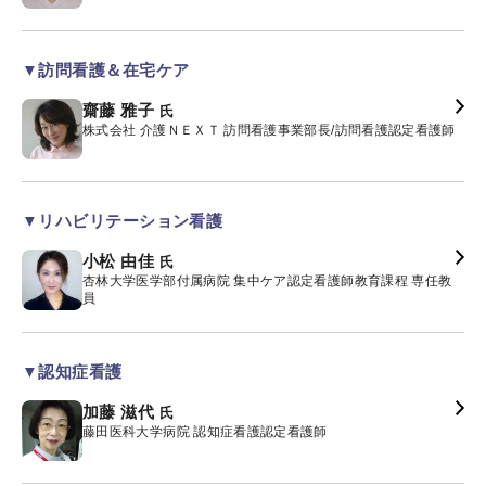
▼訪問看護＆在宅ケア
齋藤 雅子
氏
株式会社 介護ＮＥＸＴ 訪問看護事業部長/訪問看護認定看護師
▼リハビリテーション看護
小松 由佳
氏
杏林大学医学部付属病院 集中ケア認定看護師教育課程 専任教
員
▼認知症看護
加藤 滋代
氏
藤田医科大学病院 認知症看護認定看護師