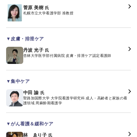
菅原 美樹
氏
札幌市立大学看護学部 准教授
▼皮膚・排泄ケア
丹波 光子
氏
杏林大学医学部付属病院 皮膚・排泄ケア認定看護師
▼集中ケア
中田 諭
氏
聖路加国際大学 大学院看護学研究科 成人・高齢者と家族の看
護領域 周麻酔期看護学
▼がん看護＆緩和ケア
林 ゑり子
氏