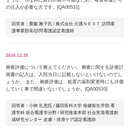
の注入が必要な方です。[QA00531]
回答者：齋藤 雅子
氏
/ 株式会社 介護ＮＥＸＴ 訪問看
護事業部長/訪問看護認定看護師
2024.12.28
褥瘡評価について教えてください。 褥瘡に関する診療計
画書の記入は、入院当日に記載しないといけないのでし
ょうか。 また、褥瘡評価は、処置の薬剤変更時にも評価
していく事で間違いないでしょうか。[QA00530]
回答者：小栁 礼恵
氏
/ 藤田医科大学 保健衛生学部 看
護学科 統合看護学分野 / 研究推進本部 社会実装看護創
成研究センター 皮膚・排泄ケア認定看護師