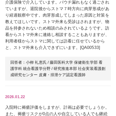
介護保険で介入しています。パウチ漏れもなく過ごされ
ていますが、退院後からストマ７時方向に肉芽形成があ
り経過観察中です。肉芽形成してしまった原因と対策を
教えてほしいです。ストマ外来も受診はされますが、物
品を持参されないため相談のみされているようです。訪
看からストマ外来に連絡し相談することもありますが、
利用者様からストマに関しては訪看に任せているから
と、ストマ外来も介入できずにいます。[QA00533]
回答者：小栁 礼恵
氏
/ 藤田医科大学 保健衛生学部 看
護学科 統合看護学分野 / 研究推進本部 社会実装看護創
成研究センター 皮膚・排泄ケア認定看護師
2026.01.22
入院時に褥瘡評価をしますが、計画は必要でしょうか。
また、褥瘡リスクが0点の人や自立している人でも継続