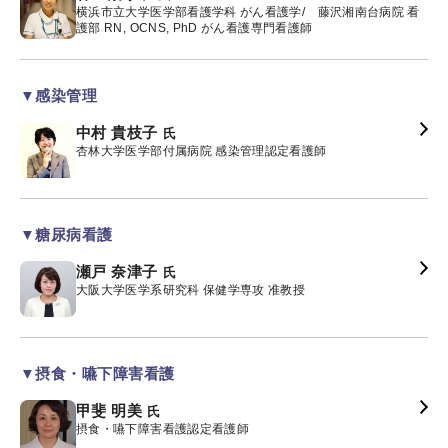
横浜市立大学医学部看護学科 がん看護学/ 藤沢湘南台病院 看
護部 RN, OCNS, PhD がん看護専門看護師
▼感染管理
中村 貴枝子
氏
杏林大学医学部付属病院 感染管理認定看護師
▼糖尿病看護
瀬戸 奈津子
氏
大阪大学医学系研究科 保健学専攻 准教授
▼摂食・嚥下障害看護
甲斐 明美
氏
摂食・嚥下障害看護認定看護師