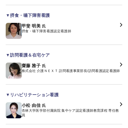
▼摂食・嚥下障害看護
甲斐 明美
氏
摂食・嚥下障害看護認定看護師
▼訪問看護＆在宅ケア
齋藤 雅子
氏
株式会社 介護ＮＥＸＴ 訪問看護事業部長/訪問看護認定看護師
▼リハビリテーション看護
小松 由佳
氏
杏林大学医学部付属病院 集中ケア認定看護師教育課程 専任教
員