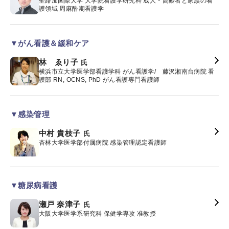
聖路加国際大学 大学院看護学研究科 成人・高齢者と家族の看
護領域 周麻酔期看護学
▼がん看護＆緩和ケア
林 ゑり子
氏
横浜市立大学医学部看護学科 がん看護学/ 藤沢湘南台病院 看
護部 RN, OCNS, PhD がん看護専門看護師
▼感染管理
中村 貴枝子
氏
杏林大学医学部付属病院 感染管理認定看護師
▼糖尿病看護
瀬戸 奈津子
氏
大阪大学医学系研究科 保健学専攻 准教授