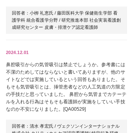
回答者：小栁 礼恵
氏
/ 藤田医科大学 保健衛生学部 看
護学科 統合看護学分野 / 研究推進本部 社会実装看護創
成研究センター 皮膚・排泄ケア認定看護師
2024.12.01
鼻腔吸引からの気管吸引は禁止でしょうか。参考書には
不潔のためしてはならないと書いてありますが、他のサ
イトなどでは実施しているという回答もありました。そ
もそも気管吸引とは、挿管患者などの人工気道の方限定
の手技だと思っていました。 鼻腔から気管までカテーテ
ルを入れる行為はそもそも看護師が実施をしていい手技
なのか不安になりました。[QA00529]
回答者：清水 孝宏
氏
/ ヴェクソンインターナショナル