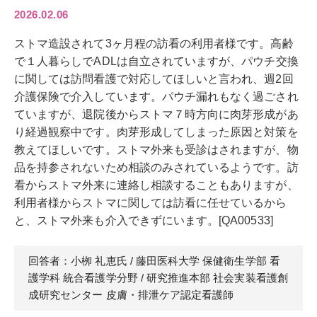
2026.02.06
ストマ造設されて3ヶ月程の訪看の利用者様です。高齢
で１人暮らしでADLは自立されていますが、パウチ交換
に関しては訪問看護で対応してほしいと言われ、週2回
介護保険で介入しています。パウチ漏れもなく過ごされ
ていますが、退院後からストマ７時方向に肉芽形成があ
り経過観察中です。肉芽形成してしまった原因と対策を
教えてほしいです。ストマ外来も受診はされますが、物
品を持参されないため相談のみされているようです。訪
看からストマ外来に連絡し相談することもありますが、
利用者様からストマに関しては訪看に任せているから
と、ストマ外来も介入できずにいます。[QA00533]
回答者：小栁 礼恵
氏
/ 藤田医科大学 保健衛生学部 看
護学科 統合看護学分野 / 研究推進本部 社会実装看護創
成研究センター 皮膚・排泄ケア認定看護師