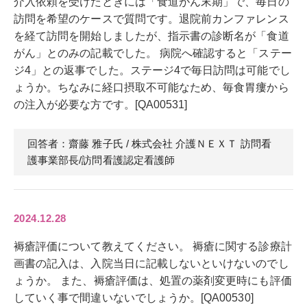
介入依頼を受けたときには「食道がん末期」で、毎日の
訪問を希望のケースで質問です。退院前カンファレンス
を経て訪問を開始しましたが、指示書の診断名が「食道
がん」とのみの記載でした。 病院へ確認すると「ステー
ジ4」との返事でした。ステージ4で毎日訪問は可能でし
ょうか。ちなみに経口摂取不可能なため、毎食胃瘻から
の注入が必要な方です。[QA00531]
回答者：齋藤 雅子
氏
/ 株式会社 介護ＮＥＸＴ 訪問看
護事業部長/訪問看護認定看護師
2024.12.28
褥瘡評価について教えてください。 褥瘡に関する診療計
画書の記入は、入院当日に記載しないといけないのでし
ょうか。 また、褥瘡評価は、処置の薬剤変更時にも評価
していく事で間違いないでしょうか。[QA00530]