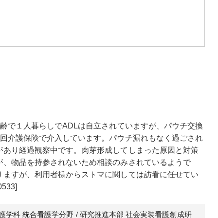
齢で１人暮らしでADLは自立されていますが、パウチ交換
2回介護保険で介入しています。パウチ漏れもなく過ごされ
があり経過観察中です。肉芽形成してしまった原因と対策
が、物品を持参されないため相談のみされているようで
りますが、利用者様からストマに関しては訪看に任せてい
33]
看護学科 統合看護学分野 / 研究推進本部 社会実装看護創成研