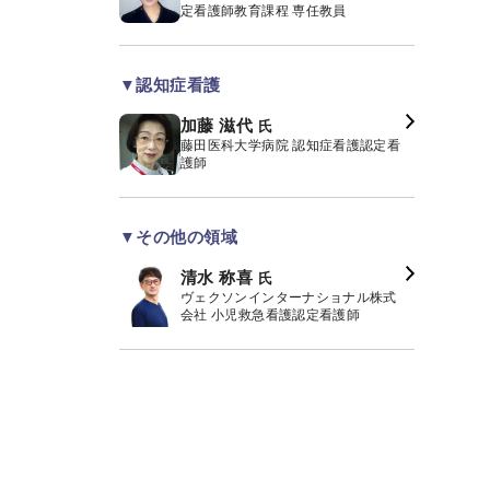
定看護師教育課程 専任教員
▼認知症看護
加藤 滋代
氏
藤田医科大学病院 認知症看護認定看
護師
▼その他の領域
清水 称喜
氏
ヴェクソンインターナショナル株式
会社 小児救急看護認定看護師