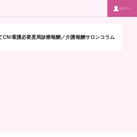
ログイン
CN!
看護必要度局
診療報酬／介護報酬サロン
コラム