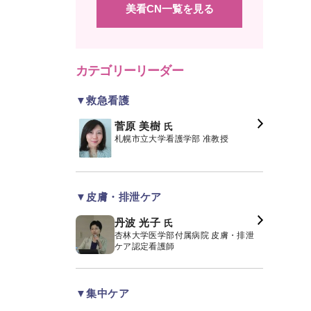
美看CN一覧を見る
カテゴリーリーダー
▼救急看護
菅原 美樹
氏
札幌市立大学看護学部 准教授
▼皮膚・排泄ケア
丹波 光子
氏
杏林大学医学部付属病院 皮膚・排泄
ケア認定看護師
▼集中ケア