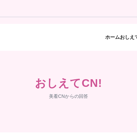
ホーム
おしえて
おしえてCN!
美看CNからの回答