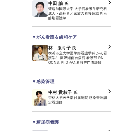
中田 諭
氏
聖路加国際大学 大学院看護学研究科
成人・高齢者と家族の看護領域 周麻
酔期看護学
▼がん看護＆緩和ケア
林 ゑり子
氏
横浜市立大学医学部看護学科 がん看
護学/ 藤沢湘南台病院 看護部 RN,
OCNS, PhD がん看護専門看護師
▼感染管理
中村 貴枝子
氏
杏林大学医学部付属病院 感染管理認
定看護師
▼糖尿病看護