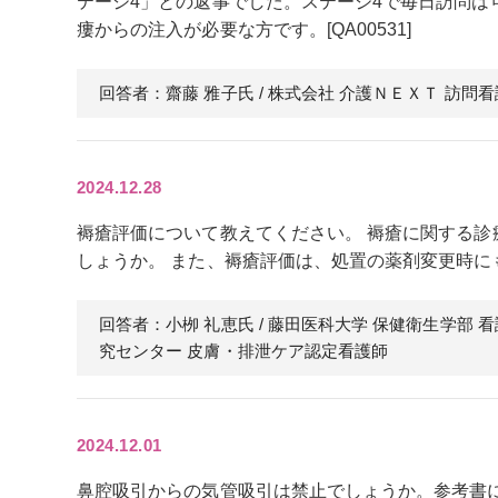
テージ4」との返事でした。ステージ4で毎日訪問は
瘻からの注入が必要な方です。[QA00531]
回答者：齋藤 雅子
氏
/ 株式会社 介護ＮＥＸＴ 訪問
2024.12.28
褥瘡評価について教えてください。 褥瘡に関する
しょうか。 また、褥瘡評価は、処置の薬剤変更時にも評
回答者：小栁 礼恵
氏
/ 藤田医科大学 保健衛生学部 
究センター 皮膚・排泄ケア認定看護師
2024.12.01
鼻腔吸引からの気管吸引は禁止でしょうか。参考書