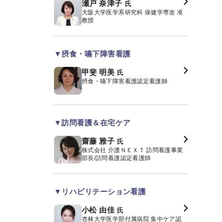
瀬戸 奈津子
氏
大阪大学医学系研究科 保健学専攻 准
教授
▼摂食・嚥下障害看護
甲斐 明美
氏
摂食・嚥下障害看護認定看護師
▼訪問看護＆在宅ケア
齋藤 雅子
氏
株式会社 介護ＮＥＸＴ 訪問看護事業
部長/訪問看護認定看護師
▼リハビリテーション看護
小松 由佳
氏
杏林大学医学部付属病院 集中ケア認