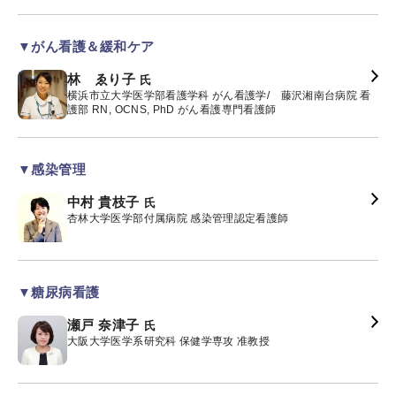
▼がん看護＆緩和ケア
林 ゑり子
氏
横浜市立大学医学部看護学科 がん看護学/ 藤沢湘南台病院 看
護部 RN, OCNS, PhD がん看護専門看護師
▼感染管理
中村 貴枝子
氏
杏林大学医学部付属病院 感染管理認定看護師
▼糖尿病看護
瀬戸 奈津子
氏
大阪大学医学系研究科 保健学専攻 准教授