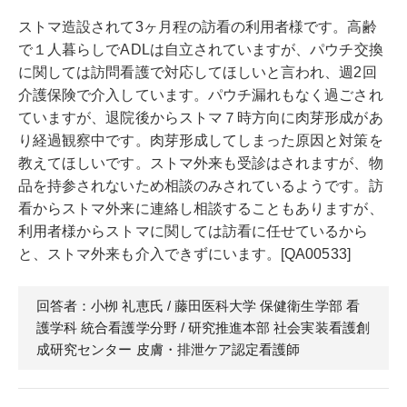
ストマ造設されて3ヶ月程の訪看の利用者様です。高齢
で１人暮らしでADLは自立されていますが、パウチ交換
に関しては訪問看護で対応してほしいと言われ、週2回
介護保険で介入しています。パウチ漏れもなく過ごされ
ていますが、退院後からストマ７時方向に肉芽形成があ
り経過観察中です。肉芽形成してしまった原因と対策を
教えてほしいです。ストマ外来も受診はされますが、物
品を持参されないため相談のみされているようです。訪
看からストマ外来に連絡し相談することもありますが、
利用者様からストマに関しては訪看に任せているから
と、ストマ外来も介入できずにいます。[QA00533]
回答者：小栁 礼恵
氏
/ 藤田医科大学 保健衛生学部 看
護学科 統合看護学分野 / 研究推進本部 社会実装看護創
成研究センター 皮膚・排泄ケア認定看護師