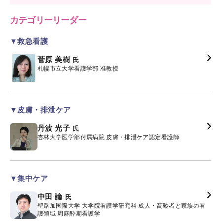
カテゴリーリーダー
▼救急看護
菅原 美樹
氏
札幌市立大学看護学部 准教授
▼皮膚・排泄ケア
丹波 光子
氏
杏林大学医学部付属病院 皮膚・排泄ケア認定看護師
▼集中ケア
中田 諭
氏
聖路加国際大学 大学院看護学研究科 成人・高齢者と家族の看
護領域 周麻酔期看護学