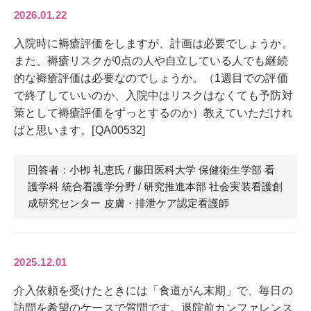
2026.01.22
入院時に褥瘡評価をしますが、計画は必要でしょうか。
また、褥瘡リスクが0点の人や自立している人でも継続
的な褥瘡評価は必要なのでしょうか。（1週目での評価
で終了していいのか、入院中はリスクはなくても予防対
策として褥瘡評価をずっとするのか）教えていただけれ
ばと思います。[QA00532]
回答者：小栁 礼恵
氏
/ 藤田医科大学 保健衛生学部 看
護学科 統合看護学分野 / 研究推進本部 社会実装看護創
成研究センター 皮膚・排泄ケア認定看護師
2025.12.01
介入依頼を受けたときには「食道がん末期」で、毎日の
訪問を希望のケースで質問です。退院前カンファレンス