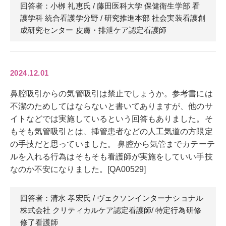
回答者：小栁 礼恵
氏
/ 藤田医科大学 保健衛生学部 看
護学科 統合看護学分野 / 研究推進本部 社会実装看護創
成研究センター 皮膚・排泄ケア認定看護師
2024.12.01
鼻腔吸引からの気管吸引は禁止でしょうか。参考書には
不潔のためしてはならないと書いてありますが、他のサ
イトなどでは実施しているという回答もありました。そ
もそも気管吸引とは、挿管患者などの人工気道の方限定
の手技だと思っていました。 鼻腔から気管までカテーテ
ルを入れる行為はそもそも看護師が実施をしていい手技
なのか不安になりました。[QA00529]
回答者：清水 孝宏
氏
/ ヴェクソンインターナショナル
株式会社 クリティカルケア認定看護師/ 特定行為研修
修了看護師