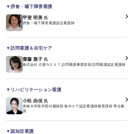
▼摂食・嚥下障害看護
甲斐 明美
氏
摂食・嚥下障害看護認定看護師
▼訪問看護＆在宅ケア
齋藤 雅子
氏
株式会社 介護ＮＥＸＴ 訪問看護事業部長/訪問看護認定看護師
▼リハビリテーション看護
小松 由佳
氏
杏林大学医学部付属病院 集中ケア認定看護師教育課程 専任教
員
▼認知症看護