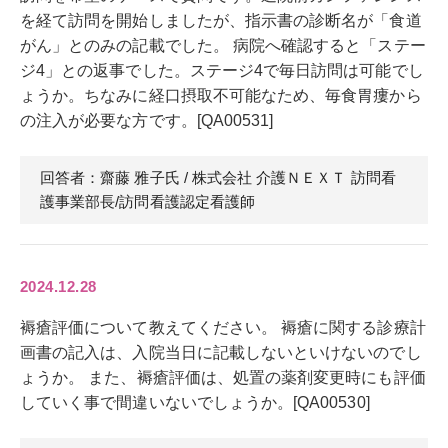
を経て訪問を開始しましたが、指示書の診断名が「食道
がん」とのみの記載でした。 病院へ確認すると「ステー
ジ4」との返事でした。ステージ4で毎日訪問は可能でし
ょうか。ちなみに経口摂取不可能なため、毎食胃瘻から
の注入が必要な方です。[QA00531]
回答者：齋藤 雅子
氏
/ 株式会社 介護ＮＥＸＴ 訪問看
護事業部長/訪問看護認定看護師
2024.12.28
褥瘡評価について教えてください。 褥瘡に関する診療計
画書の記入は、入院当日に記載しないといけないのでし
ょうか。 また、褥瘡評価は、処置の薬剤変更時にも評価
していく事で間違いないでしょうか。[QA00530]