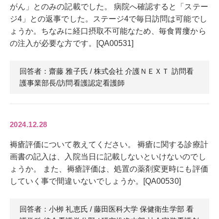
がん」とのみの記載でした。 病院へ確認すると「ステー
ジ4」との返事でした。ステージ4で毎日訪問は可能でし
ょうか。ちなみに経口摂取不可能なため、毎食胃瘻から
の注入が必要な方です。[QA00531]
回答者：齋藤 雅子
氏
/ 株式会社 介護ＮＥＸＴ 訪問看
護事業部長/訪問看護認定看護師
2024.12.28
褥瘡評価について教えてください。 褥瘡に関する診療計
画書の記入は、入院当日に記載しないといけないのでし
ょうか。 また、褥瘡評価は、処置の薬剤変更時にも評価
していく事で間違いないでしょうか。[QA00530]
回答者：小栁 礼恵
氏
/ 藤田医科大学 保健衛生学部 看