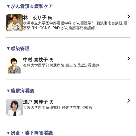
▼がん看護＆緩和ケア
林 ゑり子
氏
横浜市立大学医学部看護学科 がん看護学/ 藤沢湘南台病院 看
護部 RN, OCNS, PhD がん看護専門看護師
▼感染管理
中村 貴枝子
氏
杏林大学医学部付属病院 感染管理認定看護師
▼糖尿病看護
瀬戸 奈津子
氏
大阪大学医学系研究科 保健学専攻 准教授
▼摂食・嚥下障害看護