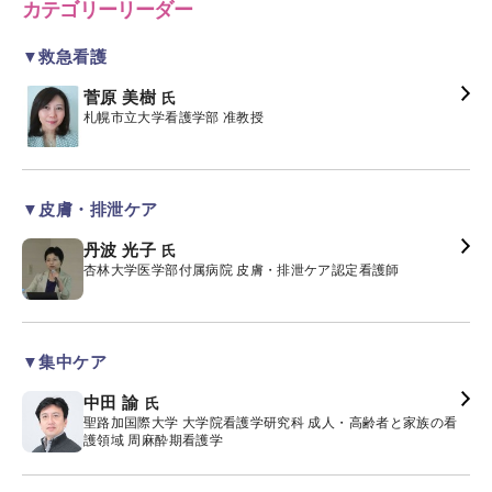
カテゴリーリーダー
▼救急看護
菅原 美樹
氏
札幌市立大学看護学部 准教授
▼皮膚・排泄ケア
丹波 光子
氏
杏林大学医学部付属病院 皮膚・排泄ケア認定看護師
▼集中ケア
中田 諭
氏
聖路加国際大学 大学院看護学研究科 成人・高齢者と家族の看
護領域 周麻酔期看護学