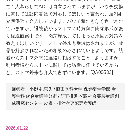
で１人暮らしでADLは自立されていますが、パウチ交換
に関しては訪問看護で対応してほしいと言われ、週2回
介護保険で介入しています。パウチ漏れもなく過ごされ
ていますが、退院後からストマ７時方向に肉芽形成があ
り経過観察中です。肉芽形成してしまった原因と対策を
教えてほしいです。ストマ外来も受診はされますが、物
品を持参されないため相談のみされているようです。訪
看からストマ外来に連絡し相談することもありますが、
利用者様からストマに関しては訪看に任せているから
と、ストマ外来も介入できずにいます。[QA00533]
回答者：小栁 礼恵
氏
/ 藤田医科大学 保健衛生学部 看
護学科 統合看護学分野 / 研究推進本部 社会実装看護創
成研究センター 皮膚・排泄ケア認定看護師
2026.01.22