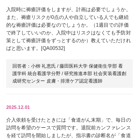
入院時に褥瘡評価をしますが、計画は必要でしょうか。
また、褥瘡リスクが0点の人や自立している人でも継続
的な褥瘡評価は必要なのでしょうか。（1週目での評価
で終了していいのか、入院中はリスクはなくても予防対
策として褥瘡評価をずっとするのか）教えていただけれ
ばと思います。[QA00532]
回答者：小栁 礼恵
氏
/ 藤田医科大学 保健衛生学部 看
護学科 統合看護学分野 / 研究推進本部 社会実装看護創
成研究センター 皮膚・排泄ケア認定看護師
2025.12.01
介入依頼を受けたときには「食道がん末期」で、毎日の
訪問を希望のケースで質問です。退院前カンファレンス
を経て訪問を開始しましたが、指示書の診断名が「食道