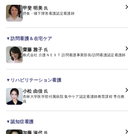
甲斐 明美
氏
摂食・嚥下障害看護認定看護師
▼訪問看護＆在宅ケア
齋藤 雅子
氏
株式会社 介護ＮＥＸＴ 訪問看護事業部長/訪問看護認定看護師
▼リハビリテーション看護
小松 由佳
氏
杏林大学医学部付属病院 集中ケア認定看護師教育課程 専任教
員
▼認知症看護
加藤 滋代
氏