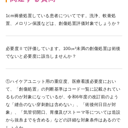
1cm褥瘡処置している患者についてです。洗浄、軟膏処
置、メロリン保護などは、創傷処置評価対象でしょうか？
必要度Ⅱで評価しています。100㎝²未満の創傷処置は術後
でないと必要度に該当しませんか？
①ハイケアユニット用の重症度、医療看護必要度におい
て、「創傷処置」の判断基準はコード一覧に記載されてい
るものが対象になっているが、令和6年度の改訂前のよう
な「縫合のない穿刺創は含めない」、「術後何日目が対
象」、「気管切開口、胃瘻及びストーマ等については造設
から抜糸までを含める」などの詳細な対象条件はあるので
しょうか。