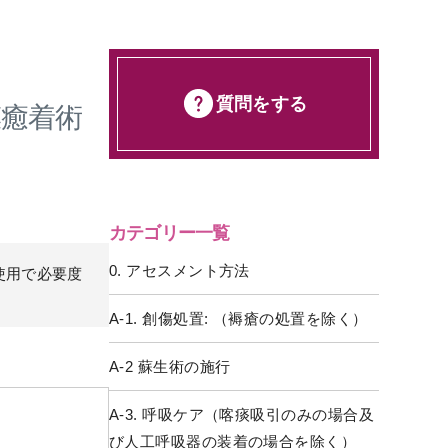
質問をする
癒着術
カテゴリー一覧
0. アセスメント方法
使用で必要度
A-1. 創傷処置: （褥瘡の処置を除く）
A-2 蘇生術の施行
A-3. 呼吸ケア（喀痰吸引のみの場合及
び人工呼吸器の装着の場合を除く）