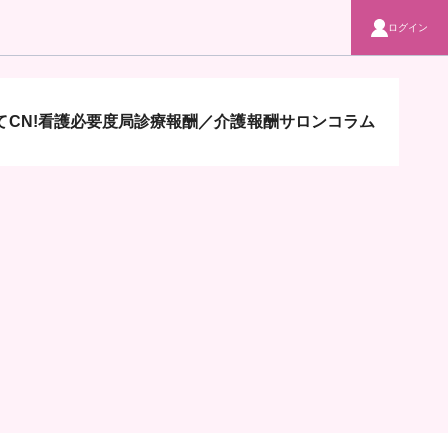
ログイン
CN!
看護必要度局
診療報酬／介護報酬サロン
コラム