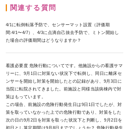
関連する質問
4/1に転倒転落予防で、センサーマット設置（評価期
間:4/1〜4/7）、4/3に点滴自己抜去予防で、ミトン開始し
た場合の評価期間はどうなりますか？
看護必要度 危険行動についてです。他施設からの看護サマ
リーに、9月1日に対策ない状況下で転倒し、同日に離床セ
ンサーを開始し対策を開始したとの記録があり、9月3日に
当院に転院されてきました。前施設と同様当該病棟内で対
策はもっています。
この場合、前施設の危険行動発生日は9日1日でしたが、対
策を取っていなかった上での危険行動であり、対策をした
次の日の9月2日を対策を取った状況下と判断し、9月2日を
初日とし算定期間は9月8日まででしょうか？ 危険行動発生