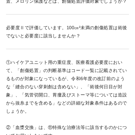
置、メロリン保護などは、創傷処置評価対象でしょうか？
必要度Ⅱで評価しています。100㎝²未満の創傷処置は術後
でないと必要度に該当しませんか？
①ハイケアユニット用の重症度、医療看護必要度におい
て、「創傷処置」の判断基準はコード一覧に記載されてい
るものが対象になっているが、令和6年度の改訂前のよう
な「縫合のない穿刺創は含めない」、「術後何日目が対
象」、「気管切開口、胃瘻及びストーマ等については造設
から抜糸までを含める」などの詳細な対象条件はあるので
しょうか。
②「血漿交換」は、⑪特殊な治療法等に該当するのかにつ