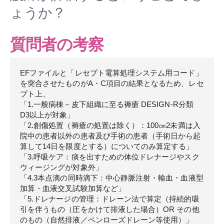
ょうか？
質問者の考察
EFファイルと「レセプト電算処理システム用コード」
を突合させたものがA・C項目の結果となるため、レセ
プト上、
「1.一般病棟－皮下組織に至る褥瘡 DESIGN-R分類
D3以上が対象」
「2.創傷処置（褥瘡の処置は除く）：100㎝2未満は入
院中の患者以外の患者及び手術の患者（手術日から起
算して14日を限度とする）についてのみ算定する」
「3.呼吸ケア：痰を出すための体位ドレナージやスク
ウィージングが対象外」
「4.3本点滴の同時滴下：中心静脈注射・輸血・血液型
加算・血液交叉試験加算など」
「5.ドレナージの管理：ドレーン法で算定（持続的吸
引を伴うもの（圧をかけて排液した場合）OR その他
のもの（自然排液／ペンローズドレーン等使用）」