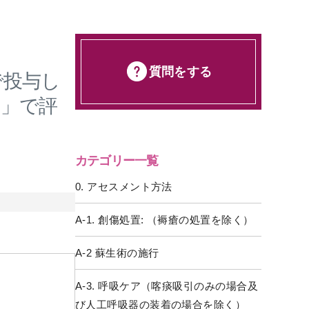
質問をする
で投与し
り」で評
カテゴリー一覧
0. アセスメント方法
A-1. 創傷処置: （褥瘡の処置を除く）
A-2 蘇生術の施行
A-3. 呼吸ケア（喀痰吸引のみの場合及
び人工呼吸器の装着の場合を除く）