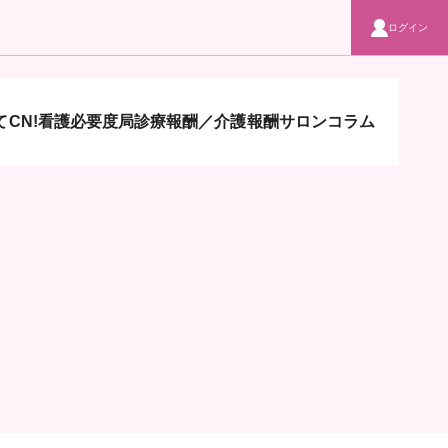
ログイン
CN!
看護必要度局
診療報酬／介護報酬サロン
コラム