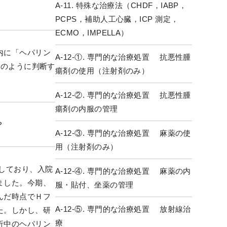
A-11. 特殊な治療法（CHDF，IABP，
PCPS，補助人工心臓，ICP 測定，
ECMO，IMPELLA）
内に「ヘパリン
A-12-①. 専門的な治療処置 抗悪性腫
どのように判断す
瘍剤の使用（注射剤のみ）
A-12-②. 専門的な治療処置 抗悪性腫
瘍剤の内服の管理
？
A-12-③. 専門的な治療処置 麻薬の使
用（注射剤のみ）
しており、入院
A-12-④. 専門的な治療処置 麻薬の内
ました。今期、
服・貼付、坐薬の管理
んだ時点でＨフ
A-12-⑤. 専門的な治療処置 放射線治
た。しかし、研
療
析中のヘパリン