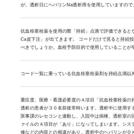
が、透析日にヘパリンNa透析用を使用していますので
抗血栓塞栓薬を使用の際「持続」点滴で評価できると
Ca皮下注」が出てきます。 コードだけで見ると持続
べきでしょうか。血栓予防目的で使用していることが
コード一覧に乗っている抗血栓塞栓薬剤を持続点滴以
重症度、医療・看護必要度のＡ項目「抗血栓塞栓薬の
透析の患者が３０名前後常時います。透析中に使用す
医事課のレセコンと連動し、入院中は病棟、透析室の
ァイルのＡ項目が「あり」になってしまいます。シス
修などの内容との相違があり、透析中のヘパリンがＯ