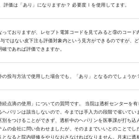
、評価は「あり」になりますか？ 必要度Ⅰを使用してます。
なっておりますが、レセプト電算コードを見てみると⑨のコード
投与ではない皮下注も評価対象内という見方ができるのですが、
明確であれば評価できますか。
外の投与方法で使用した場合でも、「あり」となるのでしょうか
持続点滴の使用」についての質問です。 当院は透析センターを有
るヘパリンは該当しないので、今までは手入力の段階で省いてい
区別をつけることができず、透析中のヘパリンを医事課が打ち込
テムの会社に問い合わせましたが、そのままでいいとのことでし
Ｋとなると院内研修をやりなおさなければなりません。月末に透