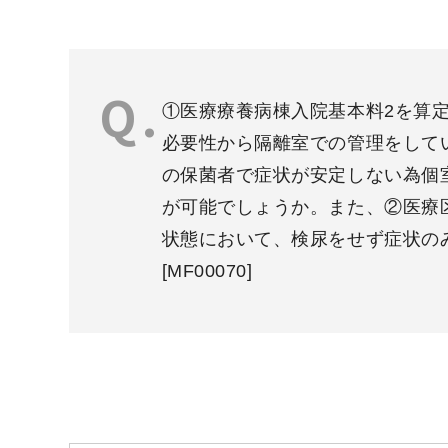
①医療療養病棟入院基本料2を算
必要性から隔離室での管理をしてい
の保菌者で症状が安定しない為個
が可能でしょうか。また、②医療
状態において、検尿をせず症状の
[MF00070]