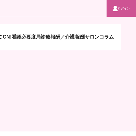
ログイン
CN!
看護必要度局
診療報酬／介護報酬サロン
コラム