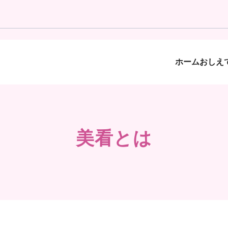
ホーム
おしえて
美看とは