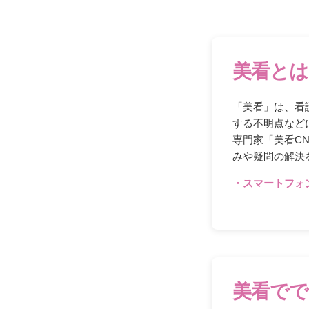
美看とは
「美看」は、看
する不明点など
専門家「美看C
みや疑問の解決
・スマートフォ
美看でで