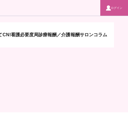
ログイン
CN!
看護必要度局
診療報酬／介護報酬サロン
コラム