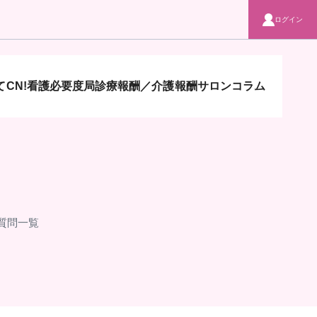
ログイン
CN!
看護必要度局
診療報酬／介護報酬サロン
コラム
の質問一覧