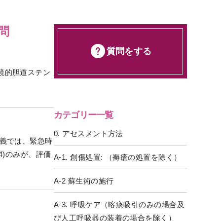
問
質問をする
鏡的胆道ステン
カテゴリー一覧
0. アセスメント方法
定義では、緊急時
4)のみが、評価
A-1. 創傷処置: （褥瘡の処置を除く）
A-2 蘇生術の施行
A-3. 呼吸ケア（喀痰吸引のみの場合及
び人工呼吸器の装着の場合を除く）