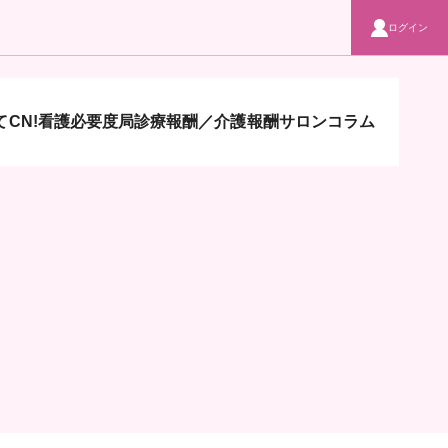
ログイン
CN!
看護必要度局
診療報酬／介護報酬サロン
コラム